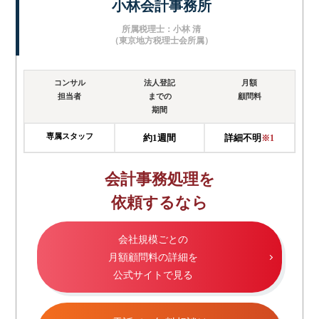
小林会計事務所
所属税理士：小林 清
（東京地方税理士会所属）
コンサル
法人登記
月額
担当者
までの
顧問料
期間
専属スタッフ
約1週間
詳細不明
※1
会計事務処理を
依頼するなら
会社規模ごとの
月額顧問料の詳細を
公式サイトで見る