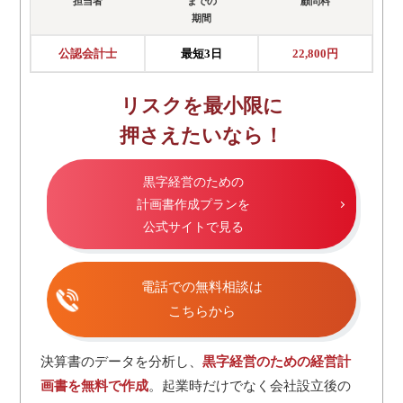
担当者
までの
顧問料
期間
公認会計士
最短3日
22,800円
リスクを最小限に
押さえたいなら！
黒字経営のための
計画書作成プランを
公式サイトで見る
電話での無料相談は
こちらから
決算書のデータを分析し、
黒字経営のための経営計
画書を無料で作成
。起業時だけでなく会社設立後の