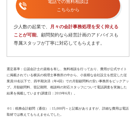
電話での無料相談は
こちらから
少人数の起業で、
月々の会計事務処理を安く抑える
ことが可能
。顧問契約なら経営計画のアドバイスも
専属スタッフが丁寧に対応してもらえます。
選定基準：公認会計士の資格を有し、無料相談を行っており、費用が公式サイト
に掲載されている横浜の税理士事務所の中から、小規模な会社設立を想定した従
業員10名以下で、四半期決済（年4回）での月額顧問料の安い事務所をピックアッ
プ。月額顧問料、登記期間、相談時の対応スタッフについて電話調査を実施した
結果を掲載しています(調査日：2019年6月）。
※1：税務会計顧問（通信）：15,000円～と記載がありますが、詳細な費用は電話
取材では教えてもらえませんでした。