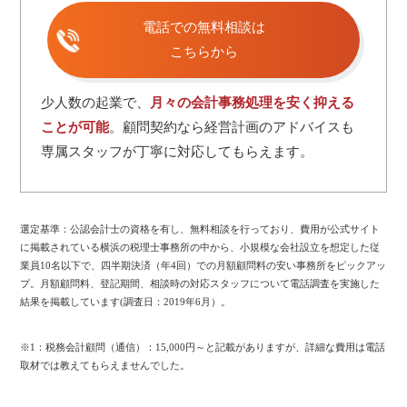
電話での無料相談は
こちらから
少人数の起業で、
月々の会計事務処理を安く抑える
ことが可能
。顧問契約なら経営計画のアドバイスも
専属スタッフが丁寧に対応してもらえます。
選定基準：公認会計士の資格を有し、無料相談を行っており、費用が公式サイト
に掲載されている横浜の税理士事務所の中から、小規模な会社設立を想定した従
業員10名以下で、四半期決済（年4回）での月額顧問料の安い事務所をピックアッ
プ。月額顧問料、登記期間、相談時の対応スタッフについて電話調査を実施した
結果を掲載しています(調査日：2019年6月）。
※1：税務会計顧問（通信）：15,000円～と記載がありますが、詳細な費用は電話
取材では教えてもらえませんでした。