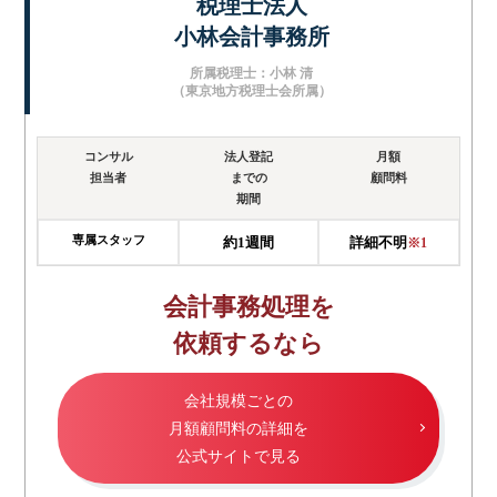
税理士法人
小林会計事務所
所属税理士：小林 清
（東京地方税理士会所属）
コンサル
法人登記
月額
担当者
までの
顧問料
期間
専属スタッフ
約1週間
詳細不明
※1
会計事務処理を
依頼するなら
会社規模ごとの
月額顧問料の詳細を
公式サイトで見る