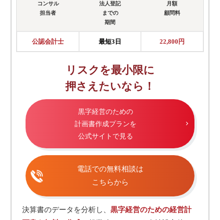
コンサル
法人登記
月額
担当者
までの
顧問料
期間
公認会計士
最短3日
22,800円
リスクを最小限に
押さえたいなら！
黒字経営のための
計画書作成プランを
公式サイトで見る
電話での無料相談は
こちらから
決算書のデータを分析し、
黒字経営のための経営計