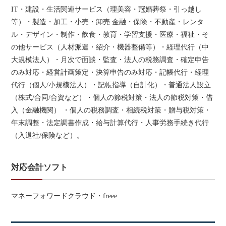
IT・建設・生活関連サービス（理美容・冠婚葬祭・引っ越し
等）・製造・加工・小売・卸売 金融・保険・不動産・レンタ
ル・デザイン・制作・飲食・教育・学習支援・医療・福祉・そ
の他サービス（人材派遣・紹介・機器整備等）・経理代行（中
大規模法人）・月次で面談・監査・法人の税務調査・確定申告
のみ対応・経営計画策定・決算申告のみ対応・記帳代行・経理
代行（個人/小規模法人）・記帳指導（自計化）・普通法人設立
（株式/合同/合資など）・個人の節税対策・法人の節税対策・借
入（金融機関） ・個人の税務調査・相続税対策・贈与税対策・
年末調整・法定調書作成・給与計算代行・人事労務手続き代行
（入退社/保険など）。
対応会計ソフト
マネーフォワードクラウド・freee