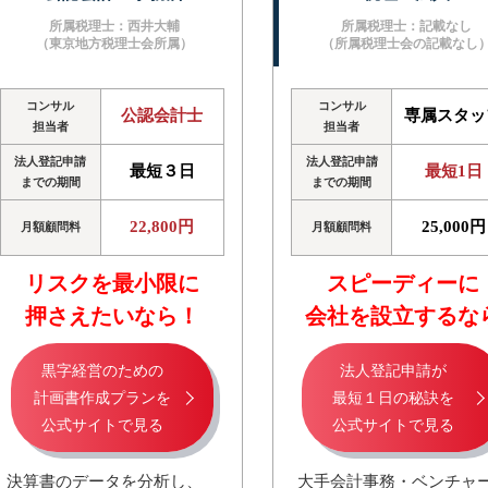
所属税理士：西井大輔
所属税理士：記載なし
（東京地方税理士会所属）
（所属税理士会の記載なし
コンサル
コンサル
公認会計士
専属スタッ
担当者
担当者
法人登記申請
法人登記申請
最短３日
最短1日
までの期間
までの期間
22,800円
25,000円
月額顧問料
月額顧問料
リスクを最小限に
スピーディーに
押さえたいなら！
会社を設立するな
黒字経営のための
法人登記申請が
計画書作成プランを
最短１日の秘訣を
公式サイトで見る
公式サイトで見る
決算書のデータを分析し、
大手会計事務・ベンチャ