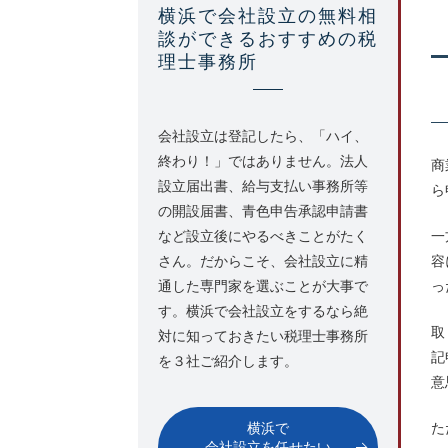
横浜で会社設立の無料相
談ができるおすすめの税
理士事務所
会社設立は登記したら、「ハイ、
終わり！」ではありません。法人
商
設立届出書、給与支払い事務所等
ら
の開設届書、青色申告承認申請書
など設立後にやるべきことがたく
一
さん。だからこそ、会社設立に精
容
通した専門家を選ぶことが大事で
っ
す。横浜で会社設立をするなら絶
取
対に知っておきたい税理士事務所
記
を３社ご紹介します。
意
横浜で
た
会社設立を任せたい