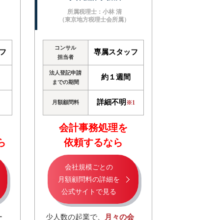
所属税理士：小林 清
）
（東京地方税理士会所属）
コンサル
フ
専属スタッフ
担当者
法人登記申請
約１週間
までの期間
詳細不明
月額顧問料
※1
会計事務処理を
ら
依頼するなら
会社規模ごとの
月額顧問料の詳細を
公式サイトで見る
ー
少人数の起業で、
月々の会