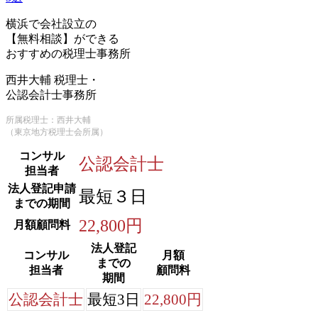
横浜で会社設立の
【無料相談】ができる
おすすめの税理士事務所
西井大輔 税理士・
公認会計士事務所
所属税理士：西井大輔
（東京地方税理士会所属）
コンサル
公認会計士
担当者
法人登記申請
最短３日
までの期間
22,800円
月額顧問料
法人登記
コンサル
月額
までの
担当者
顧問料
期間
公認会計士
最短3日
22,800円