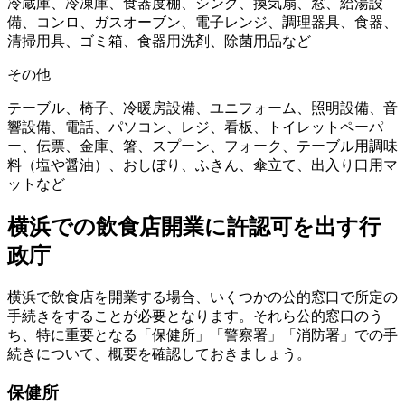
冷蔵庫、冷凍庫、食器度棚、シンク、換気扇、窓、給湯設
備、コンロ、ガスオーブン、電子レンジ、調理器具、食器、
清掃用具、ゴミ箱、食器用洗剤、除菌用品など
その他
テーブル、椅子、冷暖房設備、ユニフォーム、照明設備、音
響設備、電話、パソコン、レジ、看板、トイレットペーパ
ー、伝票、金庫、箸、スプーン、フォーク、テーブル用調味
料（塩や醤油）、おしぼり、ふきん、傘立て、出入り口用マ
ットなど
横浜での飲食店開業に許認可を出す行
政庁
横浜で飲食店を開業する場合、いくつかの公的窓口で所定の
手続きをすることが必要となります。それら公的窓口のう
ち、特に重要となる「保健所」「警察署」「消防署」での手
続きについて、概要を確認しておきましょう。
保健所