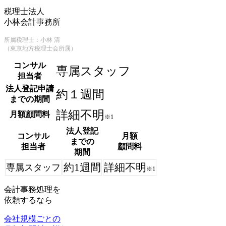
税理士法人
小林会計事務所
所属税理士：小林 清
（東京地方税理士会所属）
コンサル
専属スタッフ
担当者
法人登記申請
約１週間
までの期間
詳細不明
月額顧問料
※1
法人登記
コンサル
月額
までの
担当者
顧問料
期間
約1週間
詳細不明
専属スタッフ
※1
会計事務処理を
依頼するなら
会社規模ごとの