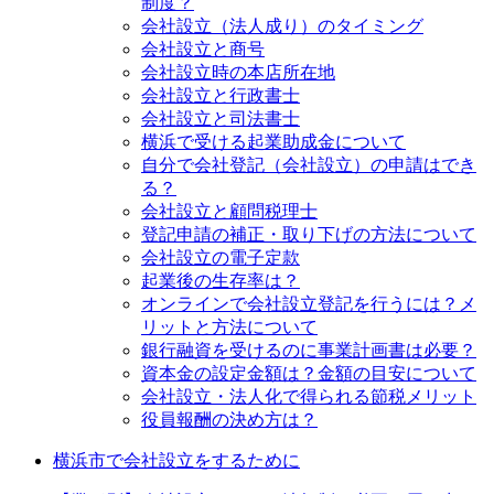
制度？
会社設立（法人成り）のタイミング
会社設立と商号
会社設立時の本店所在地
会社設立と行政書士
会社設立と司法書士
横浜で受ける起業助成金について
自分で会社登記（会社設立）の申請はでき
る？
会社設立と顧問税理士
登記申請の補正・取り下げの方法について
会社設立の電子定款
起業後の生存率は？
オンラインで会社設立登記を行うには？メ
リットと方法について
銀行融資を受けるのに事業計画書は必要？
資本金の設定金額は？金額の目安について
会社設立・法人化で得られる節税メリット
役員報酬の決め方は？
横浜市で会社設立をするために