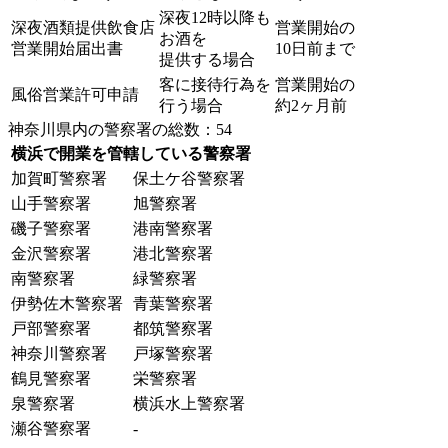
深夜12時以降も
深夜酒類提供飲食店
営業開始の
お酒を
営業開始届出書
10日前まで
提供する場合
客に接待行為を
営業開始の
風俗営業許可申請
行う場合
約2ヶ月前
神奈川県内の警察署の総数：54
横浜で開業を管轄している警察署
加賀町警察署
保土ケ谷警察署
山手警察署
旭警察署
磯子警察署
港南警察署
金沢警察署
港北警察署
南警察署
緑警察署
伊勢佐木警察署
青葉警察署
戸部警察署
都筑警察署
神奈川警察署
戸塚警察署
鶴見警察署
栄警察署
泉警察署
横浜水上警察署
瀬谷警察署
-