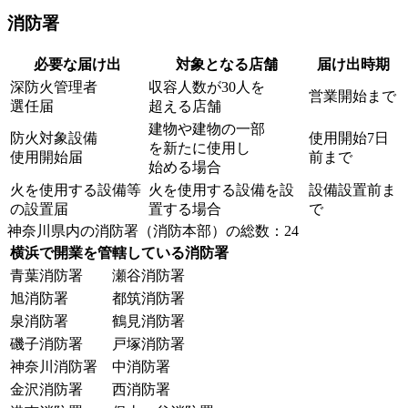
消防署
必要な届け出
対象となる店舗
届け出時期
深防火管理者
収容人数が30人を
営業開始まで
選任届
超える店舗
建物や建物の一部
防火対象設備
使用開始7日
を新たに使用し
使用開始届
前まで
始める場合
火を使用する設備等
火を使用する設備を設
設備設置前ま
の設置届
置する場合
で
神奈川県内の消防署（消防本部）の総数：24
横浜で開業を管轄している消防署
青葉消防署
瀬谷消防署
旭消防署
都筑消防署
泉消防署
鶴見消防署
磯子消防署
戸塚消防署
神奈川消防署
中消防署
金沢消防署
西消防署