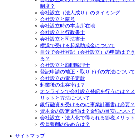
制度？
会社設立（法人成り）のタイミング
会社設立と商号
会社設立時の本店所在地
会社設立と行政書士
会社設立と司法書士
横浜で受ける起業助成金について
自分で会社登記（会社設立）の申請はでき
る？
会社設立と顧問税理士
登記申請の補正・取り下げの方法について
会社設立の電子定款
起業後の生存率は？
オンラインで会社設立登記を行うには？メ
リットと方法について
銀行融資を受けるのに事業計画書は必要？
資本金の設定金額は？金額の目安について
会社設立・法人化で得られる節税メリット
役員報酬の決め方は？
サイトマップ