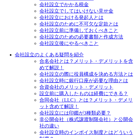
会社設立でかかる税金
会社設立でしてはいけない見せ金
会社設立における発起人とは
会社設立のために不可欠な定款とは
会社設立前に準備しておくべきこと
会社設立のための必要書類と作成方法
会社設立後にやるべきこと
会社設立のよくある疑問を紹介
合名会社とは？メリット・デメリットを含
めて解説！
会社設立の際に役員構成を決める方法とは
会社設立時に銀行口座が必要な理由とは
合資会社のメリット・デメリット
設立前に購入したものは経費にできる？
合同会社（LLC）とは？メリット・デメリ
ット含めて解説！
会社設立には印鑑が3種類必要？
非公開会社（株式譲渡制限会社）と公開会
社の違い
会社設立時のインボイス制度とはどういう