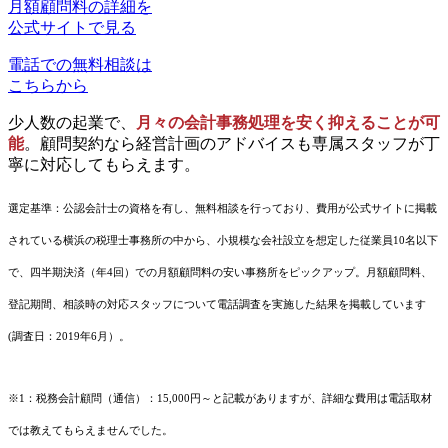
月額顧問料の詳細を
公式サイトで見る
電話での無料相談は
こちらから
少人数の起業で、
月々の会計事務処理を安く抑えることが可
能
。顧問契約なら経営計画のアドバイスも専属スタッフが丁
寧に対応してもらえます。
選定基準：公認会計士の資格を有し、無料相談を行っており、費用が公式サイトに掲載
されている横浜の税理士事務所の中から、小規模な会社設立を想定した従業員10名以下
で、四半期決済（年4回）での月額顧問料の安い事務所をピックアップ。月額顧問料、
登記期間、相談時の対応スタッフについて電話調査を実施した結果を掲載しています
(調査日：2019年6月）。
※1：税務会計顧問（通信）：15,000円～と記載がありますが、詳細な費用は電話取材
では教えてもらえませんでした。